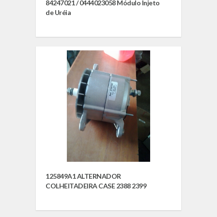
84247021 / 0444023058 Módulo Injeto
de Uréia
125849A1 ALTERNADOR
COLHEITADEIRA CASE 2388 2399