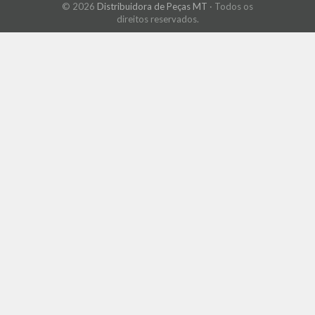
© 2026
Distribuidora de Peças MT
· Todos os
direitos reservados.