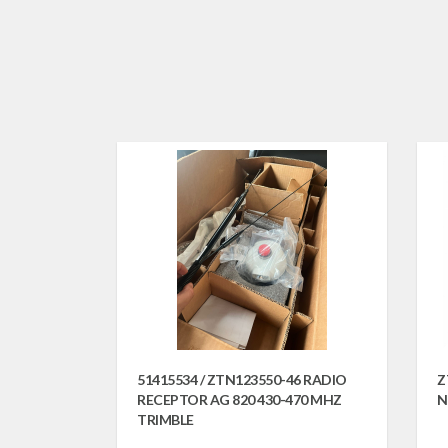
51415534 / ZTN123550-46 RADIO
Z
RECEPTOR AG 820 430-470 MHZ
N
TRIMBLE