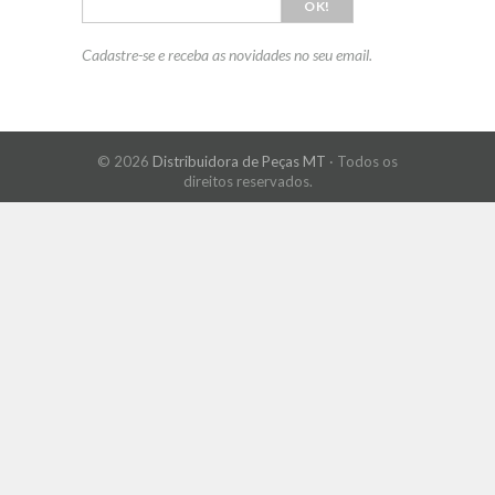
OK!
Cadastre-se e receba as novidades no seu email.
© 2026
Distribuidora de Peças MT
· Todos os
direitos reservados.