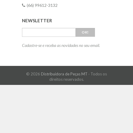
(66) 99612-3132
NEWSLETTER
OK!
Cadastre-se e receba as novidades no seu email.
© 2026
Distribuidora de Peças MT
· Todos os
direitos reservados.