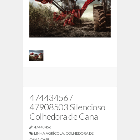
47443456 /
47908503 Silencioso
Colhedora de Cana
47443456
LINHA AGRÍCOLA
,
COLHEDORA DE
CANA CASE