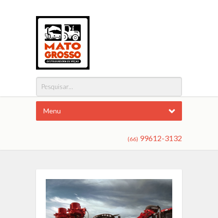
Menu
99612-3132
(66)