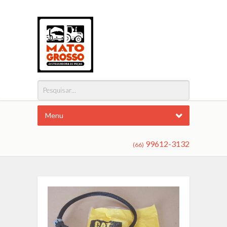
Menu
99612-3132
(66)