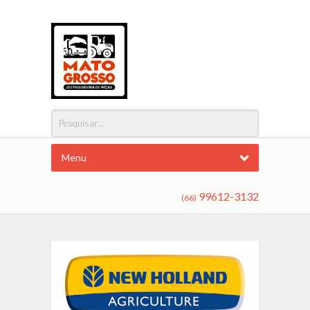
Menu
99612-3132
(66)