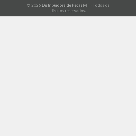
© 2026
Distribuidora de Peças MT
· Todos os
direitos reservados.