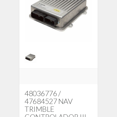
48036776 /
47684527 NAV
TRIMBLE
CONTROLADOR III