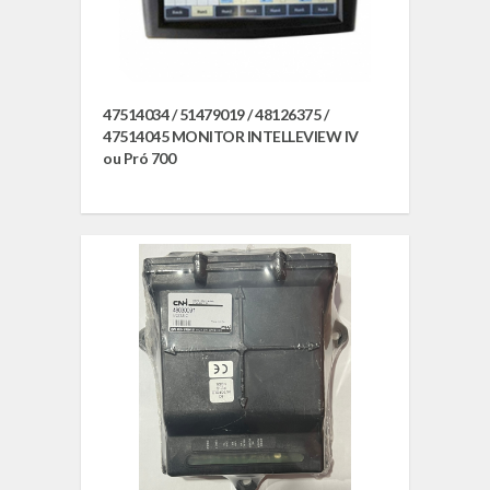
47514034 / 51479019 / 48126375 /
47514045 MONITOR INTELLEVIEW IV
ou Pró 700