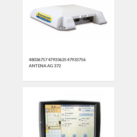
48036757 47933625 47933756
ANTENA AG 372